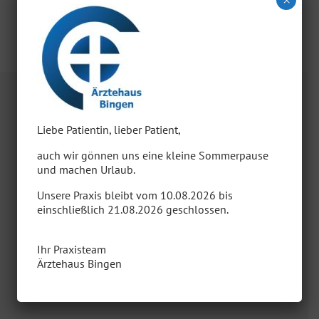
ÄRZTEHAUS BINGEN
Liebe Patientin, lieber Patient,
auch wir gönnen uns eine kleine Sommerpause
und machen Urlaub.
Mörikestraße 17
Unsere Praxis bleibt vom 10.08.2026 bis
72511 Bingen (a. d. Lauchert)
einschließlich 21.08.2026 geschlossen.
Telefon: 07571 – 74 92 20
Fax: 07571 – 74 92 229
Ihr Praxisteam
Ärztehaus Bingen
Notfall-Telefon: 116 117
oder
112