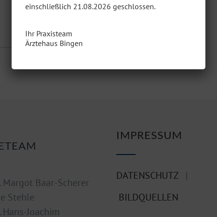
einschließlich 21.08.2026 geschlossen.
0 COMMENTS
Ihr Praxisteam
Ärztehaus Bingen
IMPRESSUM
ETEAM
DATENSCHUTZ
|
. Margot Baar-Scherer
ne Stehle
BILDQUELLEN
. Hans-Joachim